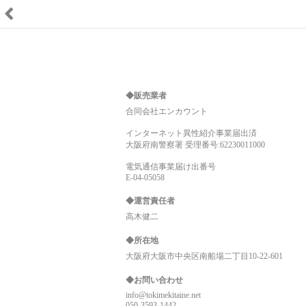
◆販売業者
合同会社エンカウント
インターネット異性紹介事業届出済
大阪府南警察署 受理番号:62230011000
電気通信事業届け出番号
E-04-05058
◆運営責任者
高木健二
◆所在地
大阪府大阪市中央区南船場二丁目10-22-601
◆お問い合わせ
info@tokimekitaine.net
050-3593-1442