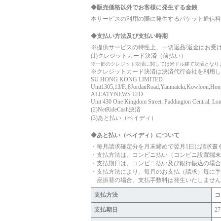
◆販売価格以外でお客様に発生する金銭
本サービスの利用の際に発生するパケット通信料
◆支払い方法及び支払い時期
※提供サービスの特性上、一切返品/返金はお受
(1)クレジットカード決済（前払い）
※一部のクレジット決済に関しては米ドル建て決済となり
※クレジットカード決済は決済代行会社を利用し
SU HONG KONG LIMITED
Unit1305,13/F.,8JordanRoad,Yaumateki,Kowloon,Ho
ALEATYNEWS LTD
Unit 430 One Kingdom Street, Paddington Central, 
(2)NetRideCash決済
(3)あと払い（ペイディ）
◆あと払い（ペイディ）について
毎月請求確定分を月末締めで翌月1日に請求書
支払方法は、コンビニ払い（コンビニ設置端末
支払期日は、コンビニ払い及び銀行振込の場合
支払方法により、毎月のお支払（請求）毎に手
座振替の場合、支払手数料は発生いたしません
支払方法
コ
支払期日
2