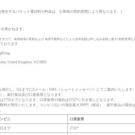
(発生するパケット通信料の料金は、お客様の契約形態により異なります。)
け出来かねます。
ますので、為替相場の変動および 為替手数料などにより請求金額は申し込み金額と最大1割程度異な
ております
ngKong.
London, United Kingdom, W2 6BD
を発行し、5日までにEメール・SMS（ショートメッセージ）にてご案内いたします
）、銀行振込及び口座振替となります。
は27日までとなります。口座振替の場合は27日*に引き落しとなります。
数料が発生いたします。コンビニ払いの場合最大390円（税込）、銀行振込の場合
。
ンビニ
口座振替
7日まで
27日*