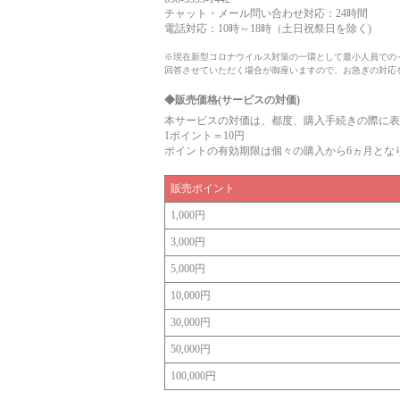
チャット・メール問い合わせ対応：24時間
電話対応：10時～18時（土日祝祭日を除く)
※現在新型コロナウイルス対策の一環として最小人員での
回答させていただく場合が御座いますので、お急ぎの対応
◆販売価格(サービスの対価)
本サービスの対価は、都度、購入手続きの際に表
1ポイント＝10円
ポイントの有効期限は個々の購入から6ヵ月とな
販売ポイント
1,000円
3,000円
5,000円
10,000円
30,000円
50,000円
100,000円